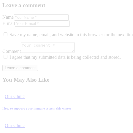
Leave a comment
Name
E-mail
Save my name, email, and website in this browser for the next ti
Comment
I agree that my submitted data is being collected and stored.
You May Also Like
Our Clinic
How to support your immune system this winter
Our Clinic