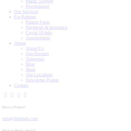
Plastic Surgery
Psychologist
Our Services
For Patients
Patient Form
Payments & Insurance
Covid-19 Info
Appointment
About
About Us
Our Doctors
Amenities
Blog
Shop
Our Locations
Newsletter Popup
Contact
Have a Project?
info@delabgh.com
Want to Work with Us?