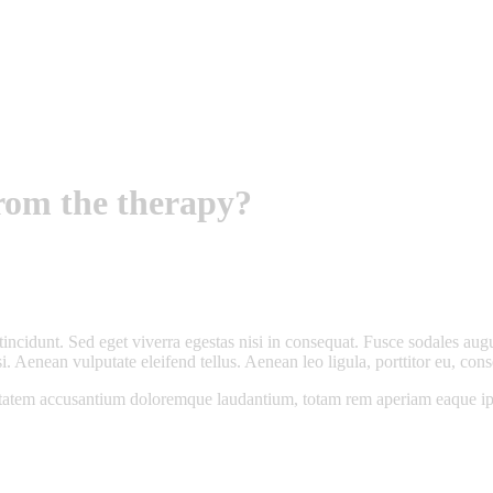
rom the therapy?
ncidunt. Sed eget viverra egestas nisi in consequat. Fusce sodales augu
Aenean vulputate eleifend tellus. Aenean leo ligula, porttitor eu, conse
uptatem accusantium doloremque laudantium, totam rem aperiam eaque ipsa, 