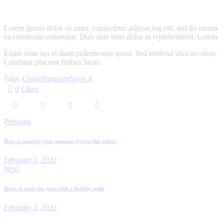
Lorem ipsum dolor sit amet, consectetur adipisicing elit, sed do eiusm
ea commodo consequat. Duis aute irure dolor in reprehenderit. Lorem i
Etiam vitae leo et diam pellentesque porta. Sed eleifend ultricies ri
Curabitur placerat finibus lacus.
Tags:
Clinic
Immunity
Style 4
0
Likes
Previous
How to support your immune system this winter
February 1, 2022
Next
Ways to start the year with a healthy smile
February 2, 2022