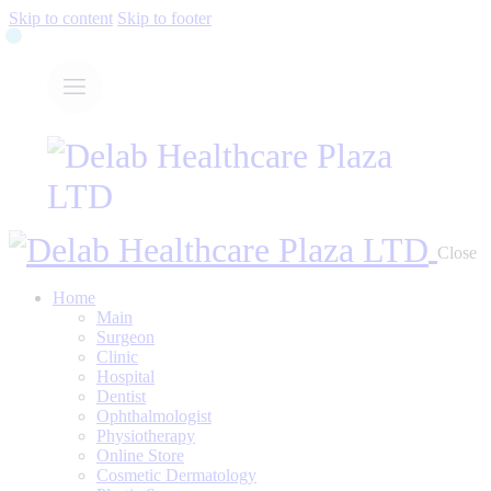
Skip to content
Skip to footer
Close
Home
Main
Surgeon
Clinic
Hospital
Dentist
Ophthalmologist
Physiotherapy
Online Store
Cosmetic Dermatology