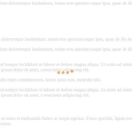
tium doloremque laudantium, totam rem aperiam eaque ipsa, quae ab illo i
 doloremque laudantium, totam rem aperiam eaque ipsa, quae ab illo inven
tium doloremque laudantium, totam rem aperiam eaque ipsa, quae ab illo i
od tempor incididunt ut labore et dolore magna aliqua. Ut enim ad minim
psum dolor sit amet, consectetur adipiscing elit.
udin enim condimentum, luctus justo non, molestie nisl.
od tempor incididunt ut labore et dolore magna aliqua. Ut enim ad minim
psum dolor sit amet, consectetur adipiscing elit.
 et netus et malesuada fames ac turpis egestas. Fusce gravida, ligula non 
tortor.